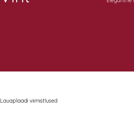
Elegantne 
Lauaplaadi viimistlused
iron
oliiv
smoky