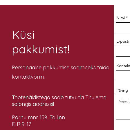
Nimi
Küsi
E-posti
pakkumist!
Kontakt
Personaalse pakkumise saamiseks täida
kontaktvorm.
Päring
Tootenäidistega saab tutvuda Thulema
salongis aadressil
Pärnu mnr 158, Tallinn
E-R 9-17