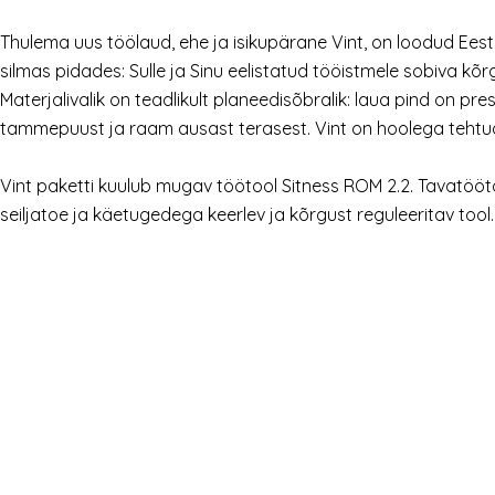
Thulema uus töölaud, ehe ja isikupärane Vint, on loodud Ees
silmas pidades: Sulle ja Sinu eelistatud tööistmele sobiva kõrgus
Materjalivalik on teadlikult planeedisõbralik: laua pind on pres
tammepuust ja raam ausast terasest. Vint on hoolega tehtud m
Vint paketti kuulub mugav töötool Sitness ROM 2.2. Tavatöö
seiljatoe ja käetugedega keerlev ja kõrgust reguleeritav tool