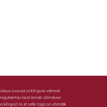
öölaua suuruse ja kõrguse valmisel
lt reguleeritav laud annab võimaluse
ua kõrgust nii, et selle taga on võimalik