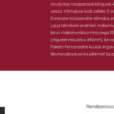
istuda kas tavapärasel kõrgusel,
seista. Võimaluse loob selleks 3-osa
Erinevate tööasendite võimalus en
Laua tehnilised andmed: maksim
kiirus maksimumkoormmusega 3
(reguleerimisulatus 640mm), kiirva
Paketti Personaalne kuulub ergon
liikumisvabaduse ka pikemalt laua
Rendiperioo