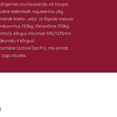
 kõrgemas istumisasendis või hoopis
line elektriliselt reguleeritav jalg.
netab kaela-, selja- ja õlgade vaevusi.
umkoormus 150kg, tõstevõime 150kg,
5mm/s, kõrgus min/max 595/1235mm
likumälu 4 kõrgust.
oomiline töötool Dot.Pro, mis annab
 taga istudes.
d