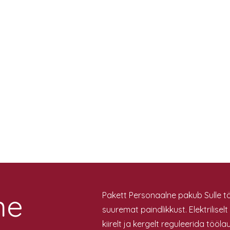
ne
Pakett Personaalne pakub Sulle t
suuremat paindlikkust. Elektrilise
kiirelt ja kergelt reguleerida tööla