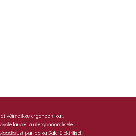
at võimalikku ergonoomikat,
avale lauale ja üliergonoomilisele
laadialust panipaika Sale. Elektriliselt