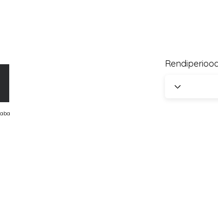
Rendiperioo
vaba
H
g 