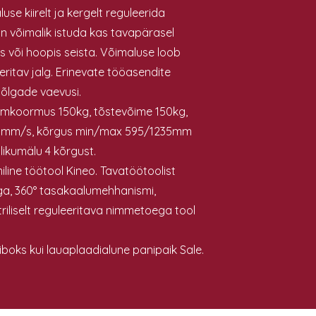
se kiirelt ja kergelt reguleerida
 on võimalik istuda kas tavapärasel
 või hoopis seista. Võimaluse loob
leeritav jalg. Erinevate tööasendite
 õlgade vaevusi.
umkoormus 150kg, tõstevõime 150kg,
5mm/s, kõrgus min/max 595/1235mm
likumälu 4 kõrgust.
ine töötool Kineo. Tavatöötoolist
a, 360° tasakaalumehhanismi,
liselt reguleeritava nimmetoega tool
iboks kui lauaplaadialune panipaik Sale.