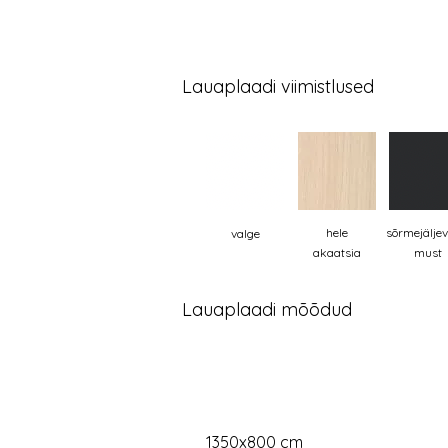
Lauaplaadi viimistlused
hele
sõrmejälje
valge
akaatsia
must
Lauaplaadi mõõdud
1350x800 cm