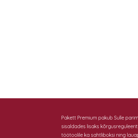
Pakett Premium pakub Sulle parim
sisaldades lisaks kõrgusreguleerit
töötoolile ka sahtliboksi ning lauap