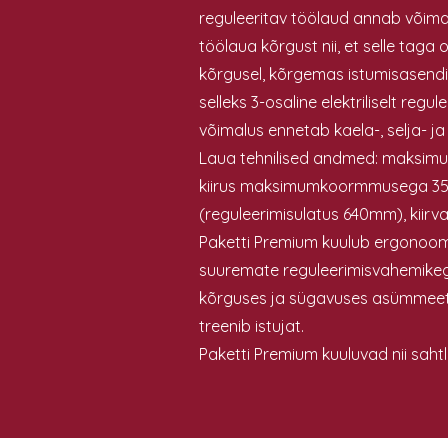
reguleeritav töölaud annab võimalu
töölaua kõrgust nii, et selle taga
kõrgusel, kõrgemas istumisasendis
selleks 3-osaline elektriliselt regu
võimalus ennetab kaela-, selja- ja
Laua tehnilised andmed: maksim
kiirus maksimumkoormmusega 3
(reguleerimisulatus 640mm), kiirva
Paketti Premium kuulub ergonoomil
suuremate reguleerimisvahemikeg
kõrguses ja sügavuses asümmeetri
treenib istujat.
Paketti Premium kuuluvad nii sahtl